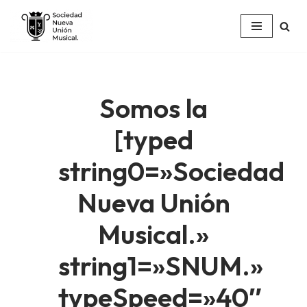
Saltar
al
contenido
Somos la
[typed
string0=»Sociedad
Nueva Unión
Musical.»
string1=»SNUM.»
typeSpeed=»40″