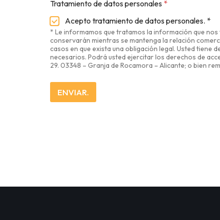
Tratamiento de datos personales
*
m
b
Acepto tratamiento de datos personales. *
r
* Le informamos que tratamos la información que nos fac
e
conservarán mientras se mantenga la relación comercia
casos en que exista una obligación legal. Usted tiene 
necesarios. Podrá usted ejercitar los derechos de acces
29. 03348 – Granja de Rocamora – Alicante; o bien re
ENVIAR.