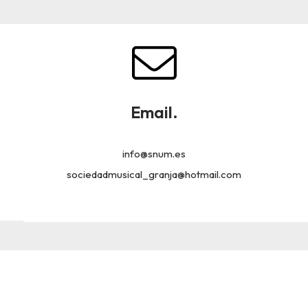
Email.
info@snum.es
sociedadmusical_granja@hotmail.com