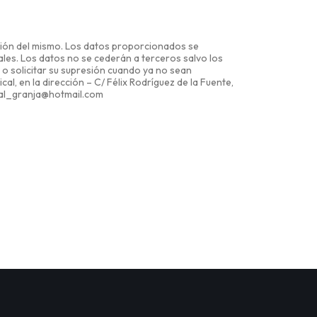
ración del mismo. Los datos proporcionados se
les. Los datos no se cederán a terceros salvo los
s o solicitar su supresión cuando ya no sean
l, en la dirección – C/ Félix Rodríguez de la Fuente,
ical_granja@hotmail.com