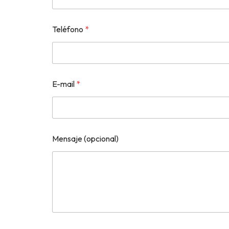
Teléfono
*
E-mail
*
T
Mensaje (opcional)
e
l
é
f
o
n
o
y
N
o