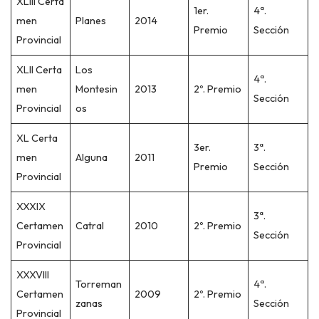
XLIII Certa
1er.
4ª.
men
Planes
2014
Premio
Sección
Provincial
XLII Certa
Los
4ª.
men
Montesin
2013
2º. Premio
Sección
Provincial
os
XL Certa
3er.
3ª.
men
Alguna
2011
Premio
Sección
Provincial
XXXIX
3ª.
Certamen
Catral
2010
2º. Premio
Sección
Provincial
XXXVIII
Torreman
4ª.
Certamen
2009
2º. Premio
zanas
Sección
Provincial