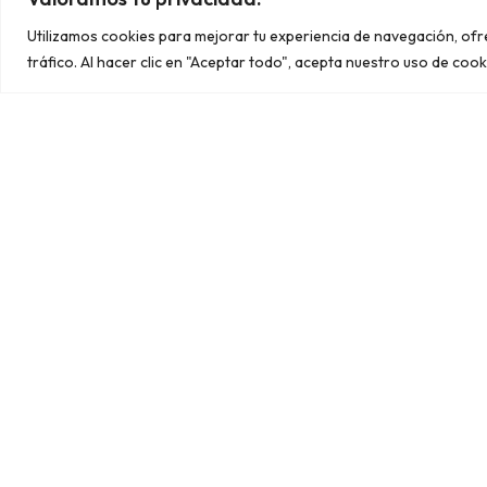
C/ Félix Rodríguez de la Fuente, 29
Utilizamos cookies para mejorar tu experiencia de navegación, of
03348 Granja de Rocamora
tráfico. Al hacer clic en "Aceptar todo", acepta nuestro uso de cook
669 371 826
info@snum.es
Copyright © 2024
Aviso legal.
Política de cookies.
Política de privacidad.