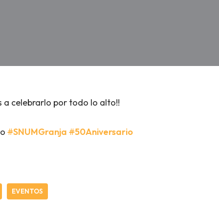
a celebrarlo por todo lo alto!!
vo
#
SNUMGranja
#
50Aniversario
EVENTOS