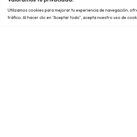
C/ Félix Rodríguez de la Fuente, 29
Utilizamos cookies para mejorar tu experiencia de navegación, of
03348 Granja de Rocamora
tráfico. Al hacer clic en "Aceptar todo", acepta nuestro uso de cook
669 371 826
info@snum.es
Copyright © 2024
Aviso legal.
Política de cookies.
Política de privacidad.