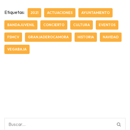
Etiquetas:
2021
ACTUACIONES
AYUNTAMIENTO
BANDAJUVENIL
CONCIERTO
CULTURA
EVENTOS
FSMCV
GRANJADEROCAMORA
HISTORIA
NAVIDAD
VEGABAJA