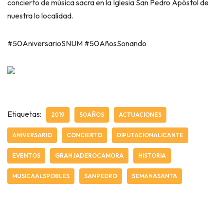
concierto de música sacra en la Iglesia San Pedro Apóstol de
nuestra lo localidad.
#50AniversarioSNUM #50AñosSonando
Etiquetas:
2019
50AÑOS
ACTUACIONES
ANIVERSARIO
CONCIERTO
DIPUTACIONALICANTE
EVENTOS
GRANJADEROCAMORA
HISTORIA
MUSICAALSPOBLES
SANPEDRO
SEMANASANTA