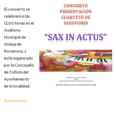
El concierto se
celebrará a las
12;00 horas en el
Auditorio
Municipal de
Granja de
Rocamora, y
está organizado
por la Concejalía
de Cul
tura del
Ayuntamiento
de la localidad.
#SaxInActus