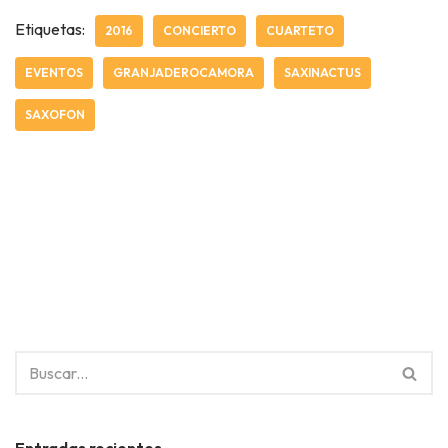
Etiquetas:
2016
CONCIERTO
CUARTETO
EVENTOS
GRANJADEROCAMORA
SAXINACTUS
SAXOFON