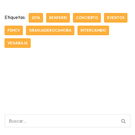
Etiquetas:
2016
BENFERRI
CONCIERTO
EVENTOS
FSMCV
GRANJADEROCAMORA
INTERCAMBIO
VEGABAJA