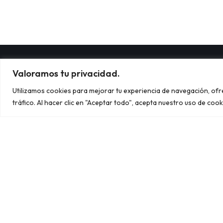
Valoramos tu privacidad.
Utilizamos cookies para mejorar tu experiencia de navegación, of
tráfico. Al hacer clic en "Aceptar todo", acepta nuestro uso de cook
C/ Félix Rodríguez de la Fuente, 29
03348 Granja de Rocamora
669 371 826
info@snum.es