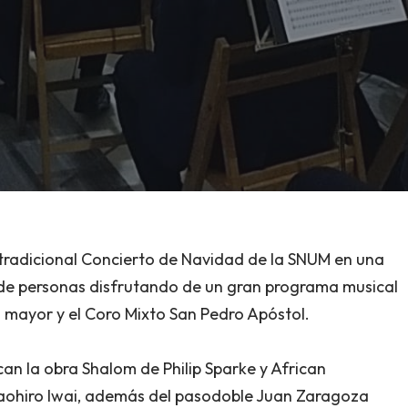
a tradicional Concierto de Navidad de la SNUM en una
a de personas disfrutando de un gran programa musical
a mayor y el Coro Mixto San Pedro Apóstol.
can la obra Shalom de Philip Sparke y African
ohiro Iwai, además del pasodoble Juan Zaragoza