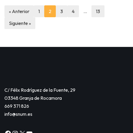
« Anterior
1
2
3
4
…
13
Siguiente »
C/ Félix Rodríguez de la Fuente, 29
03348 Granja de Rocamora
669 371 826
info@snum.es