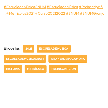
#EscueladeMúsicaSNUM
#EscueladeMúsica
#Preinscripció
n
#Matriculas2021
#Curso20212022
#SNUM
#SNUMGranja
Etiquetas:
2021
ESCUELADEMUSICA
ESCUELADEMUSICASNUM
GRANJADEROCAMORA
HISTORIA
MATRÍCULA
PREINSCRIPCION