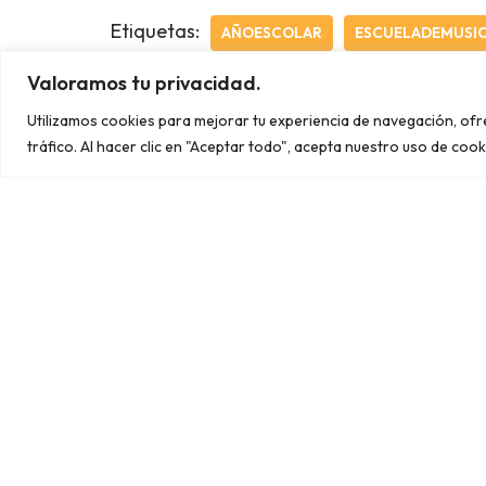
Etiquetas:
AÑOESCOLAR
ESCUELADEMUSI
Valoramos tu privacidad.
Utilizamos cookies para mejorar tu experiencia de navegación, of
tráfico. Al hacer clic en "Aceptar todo", acepta nuestro uso de cook
C/ Félix Rodríguez de la Fuente, 29
03348 Granja de Rocamora
669 371 826